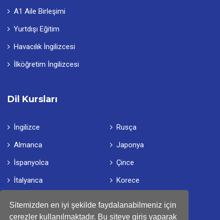
A1 Aile Birleşimi
Yurtdışı Eğitim
Havacılık İngilizcesi
İlköğretim İngilizcesi
Dil Kursları
İngilizce
Rusça
Almanca
Japonya
İspanyolca
Çince
İtalyanca
Korece
Yunanca
Türkçe
Sitemizden en iyi şekilde faydalanabilmeniz için
Fransızca
çerezler kullanılmaktadır. Bu siteye giriş yaparak