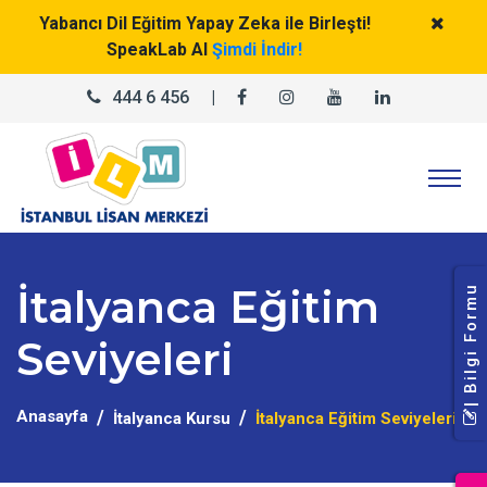
Yabancı Dil Eğitim Yapay Zeka ile Birleşti!
SpeakLab AI
Şimdi İndir!
444 6 456
|
İtalyanca Eğitim
| Bilgi Formu
Seviyeleri
Anasayfa
İtalyanca Kursu
İtalyanca Eğitim Seviyeleri