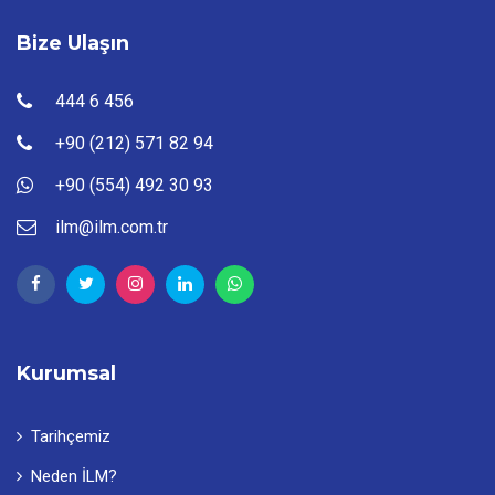
Bize Ulaşın
444 6 456
+90 (212) 571 82 94
+90 (554) 492 30 93
ilm@ilm.com.tr
Kurumsal
Tarihçemiz
Neden İLM?