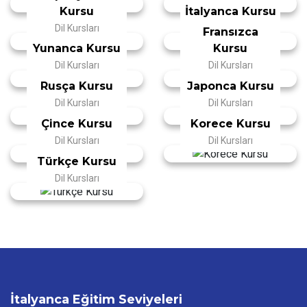
Kursu
İtalyanca Kursu
Dil Kursları
Dil Kursları
Fransızca
Yunanca Kursu
Kursu
Dil Kursları
Dil Kursları
Rusça Kursu
Japonca Kursu
Dil Kursları
Dil Kursları
Çince Kursu
Korece Kursu
Dil Kursları
Dil Kursları
Türkçe Kursu
Dil Kursları
İtalyanca Eğitim Seviyeleri