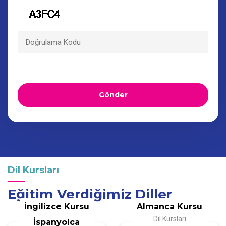
Dil Kursları
Eğitim Verdiğimiz Diller
İngilizce Kursu
Almanca Kursu
Dil Kursları
Dil Kursları
İspanyolca